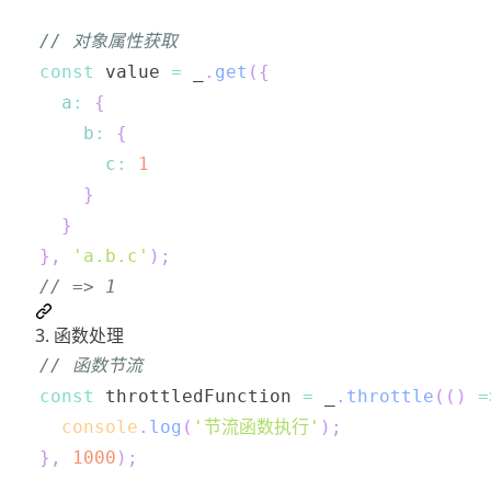
// 对象属性获取
const
 value 
=
 _
.
get
(
{
a
:
{
b
:
{
c
:
1
}
}
}
,
'a.b.c'
)
;
// => 1
3. 函数处理
// 函数节流
const
 throttledFunction 
=
 _
.
throttle
(
(
)
=
console
.
log
(
'节流函数执行'
)
;
}
,
1000
)
;