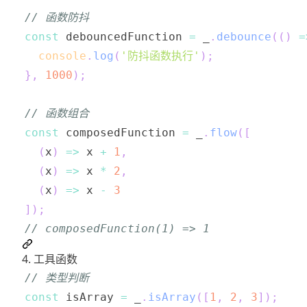
// 函数防抖
const
 debouncedFunction 
=
 _
.
debounce
(
(
)
=
console
.
log
(
'防抖函数执行'
)
;
}
,
1000
)
;
// 函数组合
const
 composedFunction 
=
 _
.
flow
(
[
(
x
)
=>
 x 
+
1
,
(
x
)
=>
 x 
*
2
,
(
x
)
=>
 x 
-
3
]
)
;
// composedFunction(1) => 1
4. 工具函数
// 类型判断
const
 isArray 
=
 _
.
isArray
(
[
1
,
2
,
3
]
)
;