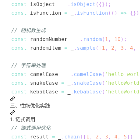
const
 isObject 
=
 _
.
isObject
(
{
}
)
;
const
 isFunction 
=
 _
.
isFunction
(
(
)
=>
{
}
)
// 随机数生成
const
 randomNumber 
=
 _
.
random
(
1
,
10
)
;
const
 randomItem 
=
 _
.
sample
(
[
1
,
2
,
3
,
4
,
// 字符串处理
const
 camelCase 
=
 _
.
camelCase
(
'hello_worl
const
 snakeCase 
=
 _
.
snakeCase
(
'helloWorld
const
 kebabCase 
=
 _
.
kebabCase
(
'helloWorld
三、性能优化实践
1. 链式调用
// 链式调用优化
const
 result 
=
 _
.
chain
(
[
1
,
2
,
3
,
4
,
5
]
)