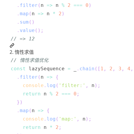
.
filter
(
n
=>
 n 
%
2
===
0
)
.
map
(
n
=>
 n 
*
2
)
.
sum
(
)
.
value
(
)
;
// => 12
2. 惰性求值
// 惰性求值优化
const
 lazySequence 
=
 _
.
chain
(
[
1
,
2
,
3
,
4
,
.
filter
(
n
=>
{
console
.
log
(
'filter:'
,
 n
)
;
return
 n 
%
2
===
0
;
}
)
.
map
(
n
=>
{
console
.
log
(
'map:'
,
 n
)
;
return
 n 
*
2
;