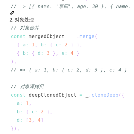
// => [{ name: '李四', age: 30 }, { name:
2. 对象处理
// 对象合并
const
 mergedObject 
=
 _
.
merge
(
{
a
:
1
,
b
:
{
c
:
2
}
}
,
{
b
:
{
d
:
3
}
,
e
:
4
}
)
;
// => { a: 1, b: { c: 2, d: 3 }, e: 4 }
// 对象深拷贝
const
 deepClonedObject 
=
 _
.
cloneDeep
(
{
a
:
1
,
b
:
{
c
:
2
}
,
d
:
[
3
,
4
]
}
)
;