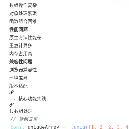
数组操作复杂
对象处理繁琐
函数组合困难
性能问题
原生方法性能差
重复计算多
内存占用高
兼容性问题
浏览器兼容性
环境差异
版本适配
二、核心功能实践
1. 数组处理
// 数组去重
const
 uniqueArray 
=
 _
.
uniq
(
[
1
,
2
,
2
,
3
,
4