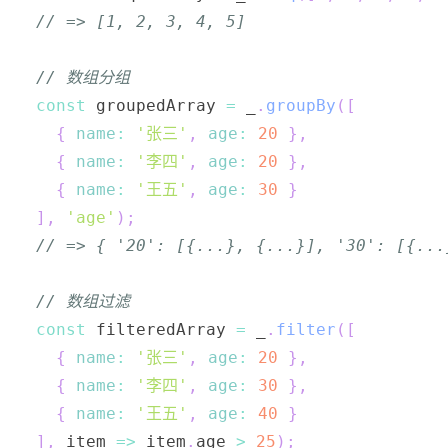
// => [1, 2, 3, 4, 5]
// 数组分组
const
 groupedArray 
=
 _
.
groupBy
(
[
{
name
:
'张三'
,
age
:
20
}
,
{
name
:
'李四'
,
age
:
20
}
,
{
name
:
'王五'
,
age
:
30
}
]
,
'age'
)
;
// => { '20': [{...}, {...}], '30': [{...
// 数组过滤
const
 filteredArray 
=
 _
.
filter
(
[
{
name
:
'张三'
,
age
:
20
}
,
{
name
:
'李四'
,
age
:
30
}
,
{
name
:
'王五'
,
age
:
40
}
]
,
item
=>
 item
.
age
>
25
)
;